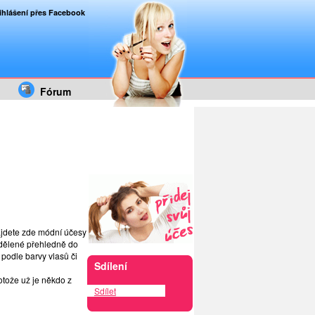
ihlášení přes Facebook
Fórum
Najdete zde módní účesy
ozdělené přehledně do
 podle barvy vlasů či
Sdílení
otože už je někdo z
Sdílet