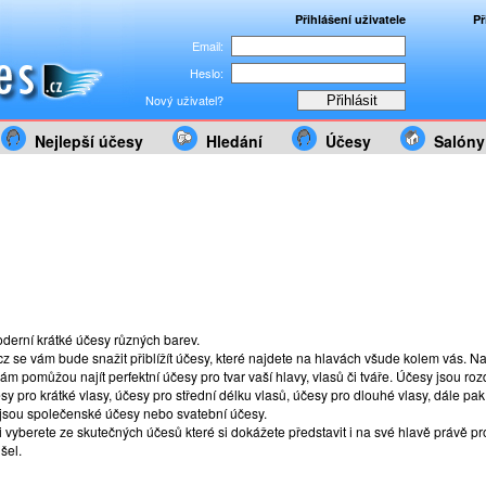
Přihlášení uživatele
Př
Email:
Heslo:
Nový uživatel?
Nejlepší účesy
Hledání
Účesy
Salóny
derní krátké účesy různých barev.
z se vám bude snažit přiblížít účesy, které najdete na hlavách všude kolem vás. 
 vám pomůžou najít perfektní účesy pro tvar vaší hlavy, vlasů či tváře. Účesy jsou r
esy pro krátké vlasy, účesy pro střední délku vlasů, účesy pro dlouhé vlasy, dále pak
o jsou společenské účesy nebo svatební účesy.
vyberete ze skutečných účesů které si dokážete představit i na své hlavě právě pr
šel.