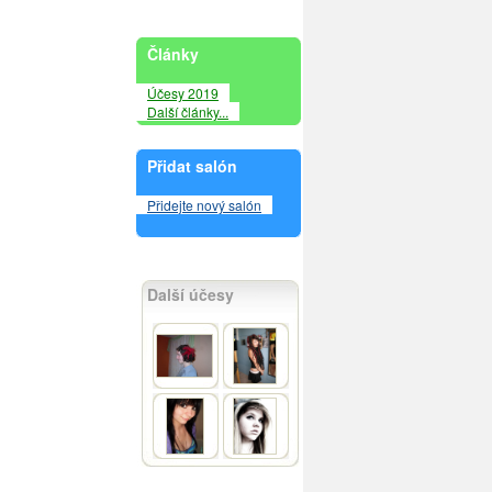
Články
Účesy 2019
Další články...
Přidat salón
Přidejte nový salón
Další účesy