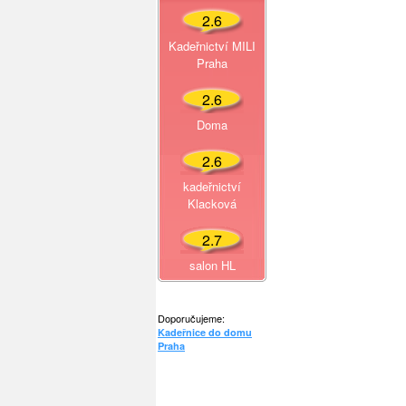
2.6
Kadeřnictví MILI
Praha
2.6
Doma
2.6
kadeřnictví
Klacková
2.7
salon HL
Doporučujeme:
Kadeřnice do domu
Praha