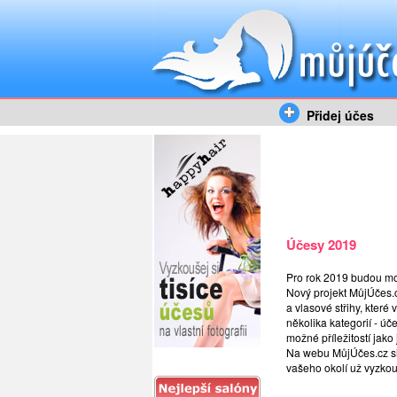
Přidej účes
Účesy 2019
Pro rok 2019 budou mo
Nový projekt MůjÚčes.c
a vlasové střihy, které
několika kategorií - úč
možné příležitostí jak
Na webu MůjÚčes.cz si 
vašeho okolí už vyzkou