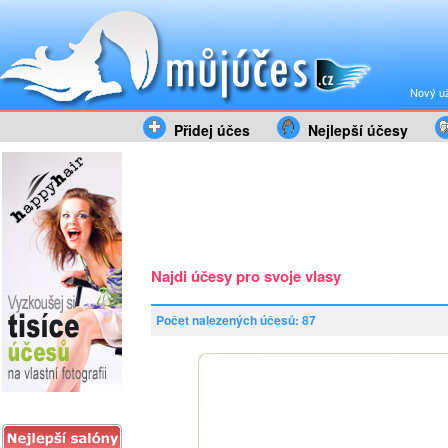
Nový už
Přidej účes
Nejlepší účesy
Najdi účesy pro svoje vlasy
Počet nalezených účesů: 87