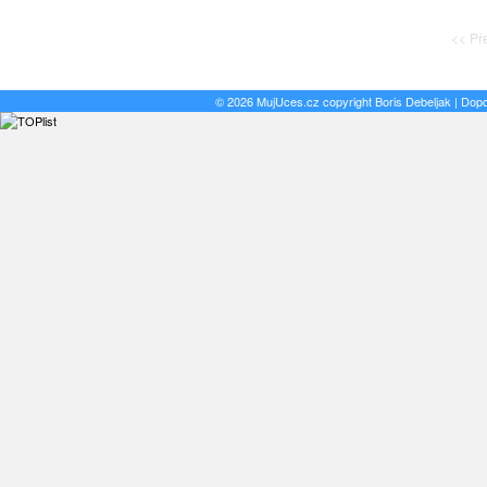
<< P
© 2026 MujUces.cz copyright
Boris Debeljak
| Dop