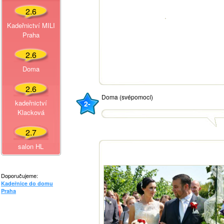
2.6
Kadeřnictví MILI
Praha
2.6
Doma
2.6
Doma (svépomocí)
kadeřnictví
2-
Klacková
2.7
salon HL
Doporučujeme:
Kadeřnice do domu
Praha