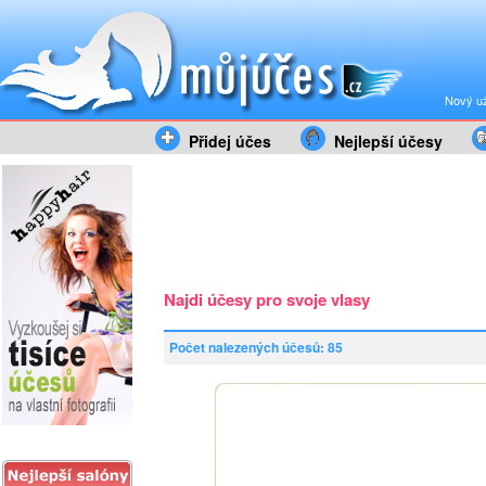
Nový už
Přidej účes
Nejlepší účesy
Najdi účesy pro svoje vlasy
Počet nalezených účesů: 85