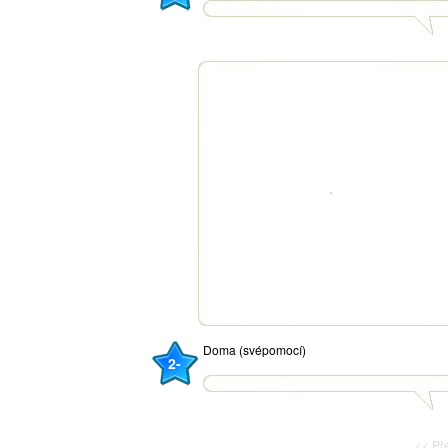
Doma (svépomocí)
2-
<< P