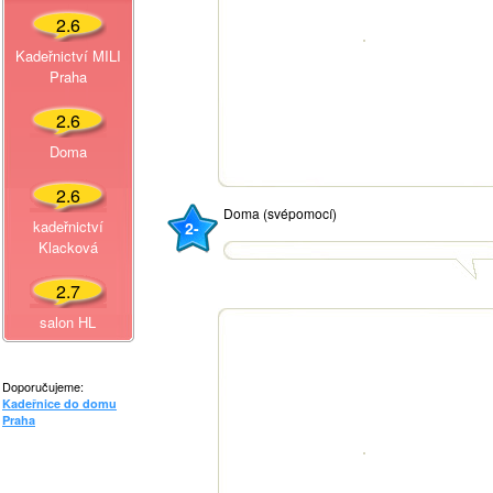
2.6
Kadeřnictví MILI
Praha
2.6
Doma
2.6
Doma (svépomocí)
kadeřnictví
2-
Klacková
2.7
salon HL
Doporučujeme:
Kadeřnice do domu
Praha