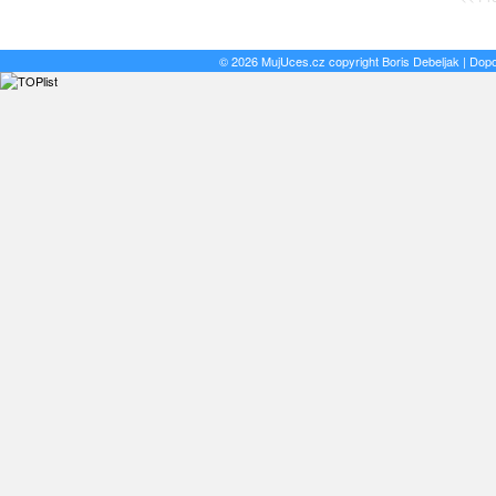
© 2026 MujUces.cz copyright
Boris Debeljak
| Dop