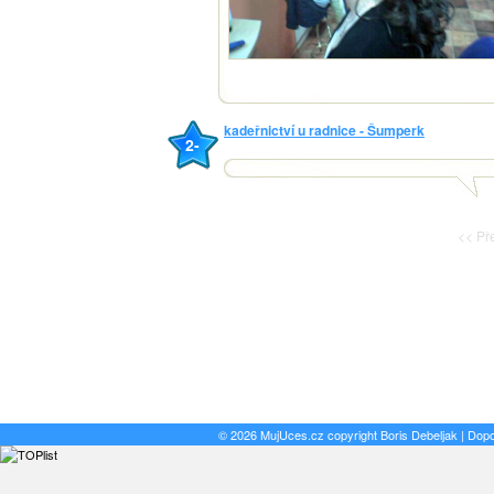
kadeřnictví u radnice - Šumperk
2-
<< Př
© 2026 MujUces.cz copyright
Boris Debeljak
| Dop