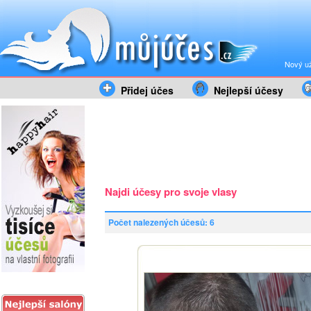
Nový už
Přidej účes
Nejlepší účesy
Najdi účesy pro svoje vlasy
Počet nalezených účesů: 6