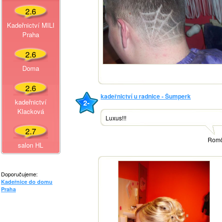
2.6
Kadeřnictví MILI
Praha
2.6
Doma
2.6
kadeřnictví u radnice - Šumperk
kadeřnictví
2-
Klacková
Luxus!!!
2.7
Rom
salon HL
Doporučujeme:
Kadeřnice do domu
Praha