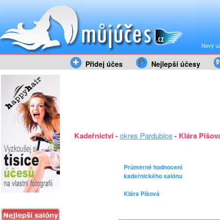
Nový už
Přidej účes
Nejlepší účesy
Kadeřnictví -
okres Pardubice
- Klára Píšov
Průměrné hodnocení
kadeřnického salónu
Klára Píšová