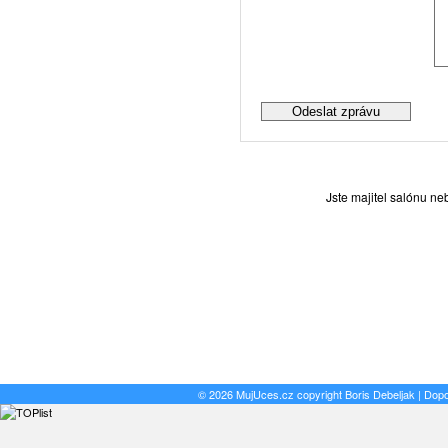
Jste majitel salónu n
© 2026 MujUces.cz copyright
Boris Debeljak
| Dop