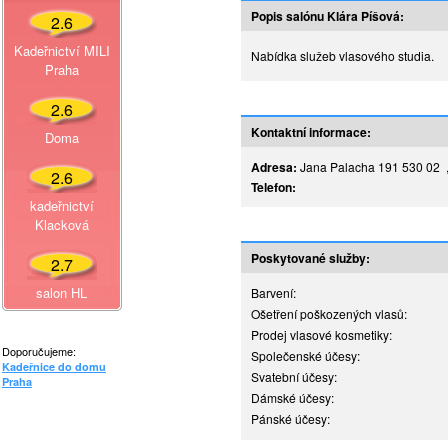
Popis salónu Klára Píšová:
2.6
Kadeřnictví MILI
Nabídka služeb vlasového studia.
Praha
2.6
Kontaktní informace:
Doma
Adresa:
Jana Palacha 191 530 02 , 
2.6
Telefon:
kadeřnictví
Klacková
Poskytované služby:
2.7
salon HL
Barvení:
Ošetření poškozených vlasů:
Prodej vlasové kosmetiky:
Doporučujeme:
Společenské účesy:
Kadeřnice do domu
Svatební účesy:
Praha
Dámské účesy:
Pánské účesy: