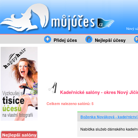
Nový už
Přidej účes
Nejlepší účesy
Kadeřnické salóny - okres Nový Jičí
Celkem nalezeno salónů: 5
Boženka Nováková - kadeřnictví 
Nabídka služeb dámského kadeřnic