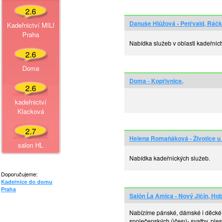
2.6
Danuše Hlůžová - Petřvald, Ráč
Kadeřnictví MILI
Praha
Nabídka služeb v oblasti kadeřnict
2.6
Doma
Doma - Kopřivnice,
2.6
kadeřnictví
Klacková
2.7
Helena Romaňáková - Životice u 
salon HL
Nabídka kadeřnických služeb.
Doporučujeme:
Kadeřnice do domu
Praha
Salón Ĺa Amica - Nový Jičín, Hob
Nabízíme pánské, dámské i děcké st
společenských ůčesú- svatby, plesy 