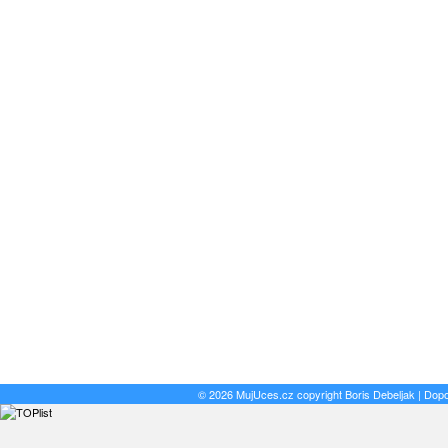
© 2026 MujUces.cz copyright
Boris Debeljak
| Dop