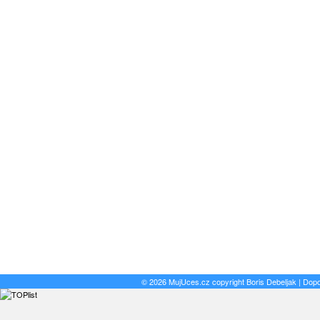
© 2026 MujUces.cz copyright
Boris Debeljak
| Dop