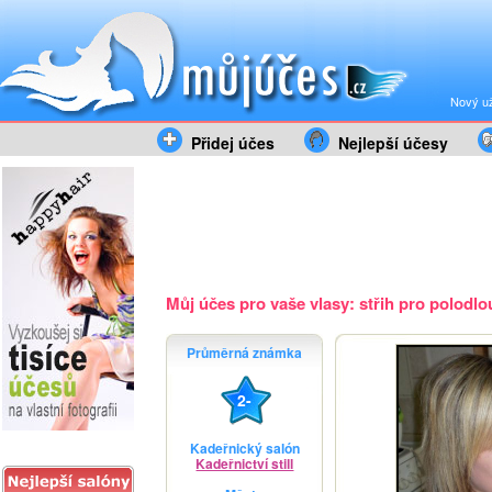
Nový už
Přidej účes
Nejlepší účesy
Můj účes pro vaše vlasy: střih pro polodlou
Průměrná známka
2-
Kadeřnický salón
Kadeřnictví still