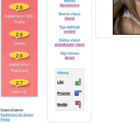
Město
Neratovice
2.6
Barva vlasů
Kadeřnictví MILI
blond
Praha
Typ obličeje
oválný
2.6
Délka vlasů
Doma
polodlouhé vlasy
Styl účesu
2.6
denní
kadeřnictví
Klacková
Hlasuj
2.7
Líbí
salon HL
Průměr
Nelíbí
Doporučujeme:
Kadeřnice do domu
Praha