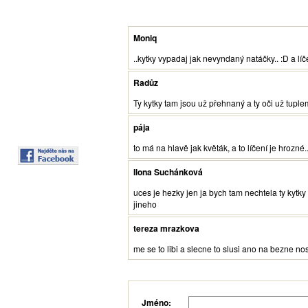
Moniq
..kytky vypadaj jak nevyndaný natáčky.. :D a líče
Radůz
Ty kytky tam jsou už přehnaný a ty oči už tuple
pája
to má na hlavě jak květák, a to líčení je hrozné.
Ilona Suchánková
uces je hezky jen ja bych tam nechtela ty kytky
jineho
tereza mrazkova
me se to libi a slecne to slusi ano na bezne nos
Jméno: