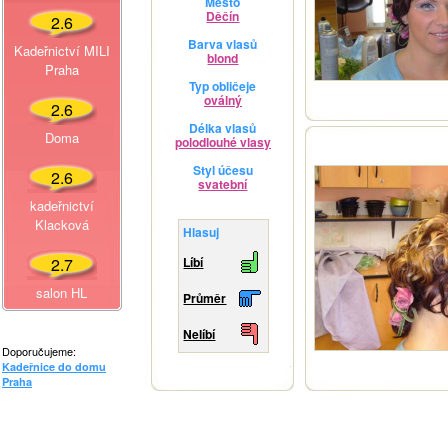
Město
Děčín
2.6
Barva vlasů
Kadeřnictví MILI
blond
Praha
Typ obličeje
oválný
2.6
Délka vlasů
Doma
polodlouhé vlasy
Styl účesu
2.6
svatební
kadeřnictví
Klacková
Hlasuj
2.7
Líbí
salon HL
Průměr
Nelíbí
Doporučujeme:
Kadeřnice do domu
Praha