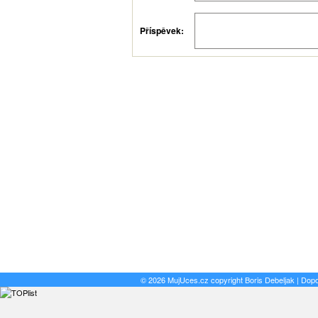
Příspěvek:
© 2026 MujUces.cz copyright
Boris Debeljak
| Dop