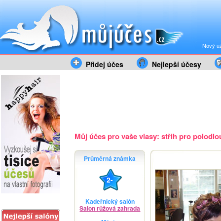
Nový už
Přidej účes
Nejlepší účesy
Můj účes pro vaše vlasy: střih pro polodlou
Průměrná známka
2-
Kadeřnický salón
Salon růžová zahrada