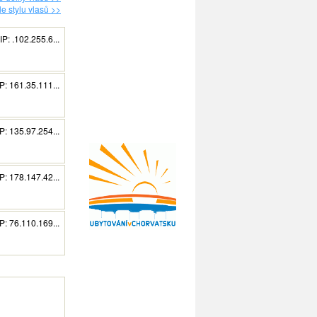
e stylu vlasů >>
P: .102.255.6...
P: 161.35.111...
P: 135.97.254...
P: 178.147.42...
P: 76.110.169...