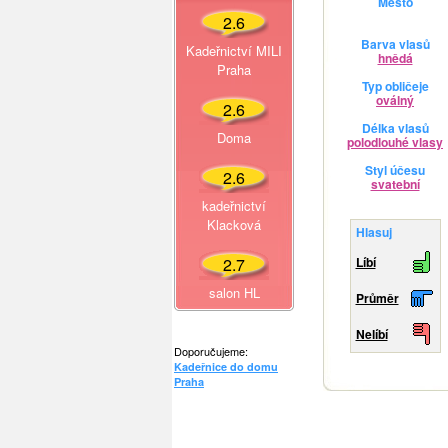
Město
2.6
Barva vlasů
Kadeřnictví MILI
hnědá
Praha
Typ obličeje
oválný
2.6
Délka vlasů
Doma
polodlouhé vlasy
Styl účesu
2.6
svatební
kadeřnictví
Klacková
Hlasuj
2.7
Líbí
salon HL
Průměr
Nelíbí
Doporučujeme:
Kadeřnice do domu
Praha