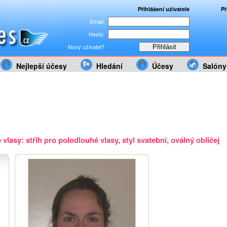
Přihlášení uživatele
Př
Email:
Heslo:
Nový uživatel?
Nejlepší účesy
Hledání
Účesy
Salóny
vlasy: střih pro polodlouhé vlasy, styl svatební, oválný obličej