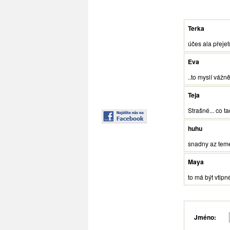
Terka
účes ala přejet
Eva
..to myslí vážně
Teja
Strašné... co t
huhu
snadny az temer
Maya
to má být vtipn
Jméno: