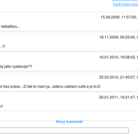
Další účes podl
15.09.2009, 11:57:50, I
í sekačkou...
18.11.2009, 00:33:40, I
..?!
16.01.2010, 19:58:03, I
ady jako vystavuje??
25.03.2010, 21:40:07, I
 bez prace...:D tak to mam ja...vstanu udelam culik a je to:D
26.01.2011, 16:31:47, I
é?
Nový komentář