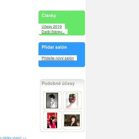
Články
Účesy 2019
Další články...
Přidat salón
Přidejte nový salón
Podobné účesy
e délky vlasů >>