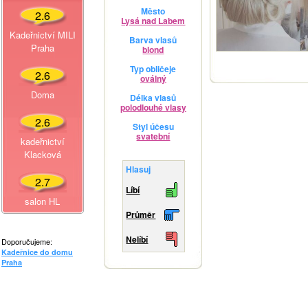
Město
2.6
Lysá nad Labem
Kadeřnictví MILI
Barva vlasů
Praha
blond
Typ obličeje
2.6
oválný
Doma
Délka vlasů
polodlouhé vlasy
2.6
Styl účesu
svatební
kadeřnictví
Klacková
Hlasuj
2.7
Líbí
salon HL
Průměr
Nelíbí
Doporučujeme:
Kadeřnice do domu
Praha