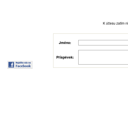
K účesu zatím ni
Jméno:
Příspěvek: