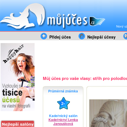
Nový už
Přidej účes
Nejlepší účesy
Můj účes pro vaše vlasy: střih pro polodlou
Průměrná známka
2-
Kadeřnický salón
Kadeřnictví Lenka
Janoušková