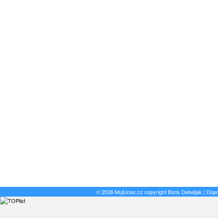
© 2026 MujUces.cz copyright
Boris Debeljak
| Dop