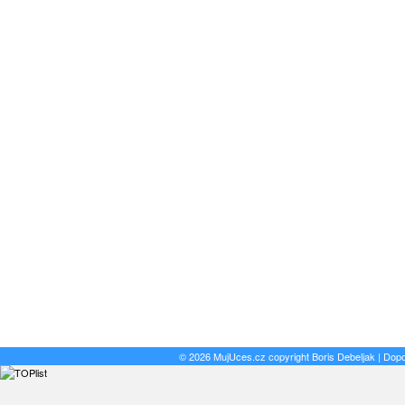
© 2026 MujUces.cz copyright
Boris Debeljak
| Dop