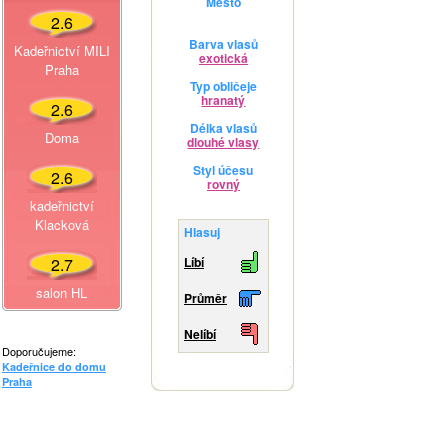
Město
2.6
Barva vlasů
Kadeřnictví MILI
exotická
Praha
Typ obličeje
hranatý
2.6
Délka vlasů
Doma
dlouhé vlasy
Styl účesu
2.6
rovný
kadeřnictví
Klacková
Hlasuj
2.7
Líbí
salon HL
Průměr
Nelíbí
Doporučujeme:
Kadeřnice do domu
Praha