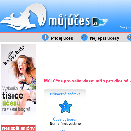
Nový už
Přidej účes
Nejlepší účesy
Můj účes pro vaše vlasy: střih pro dlouhé v
Průměrná známka
2-
Účes vytvořen
Doma / neuvedeno