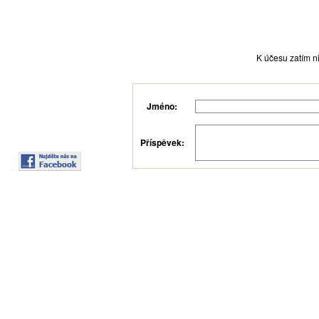
K účesu zatím ni
Jméno:
Příspěvek: