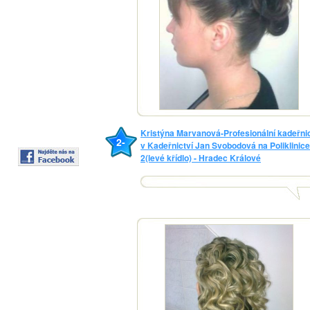
Kristýna Marvanová-Profesionální kadeřni
2-
v Kadeřnictví Jan Svobodová na Poliklinice
2(levé křídlo) - Hradec Králové