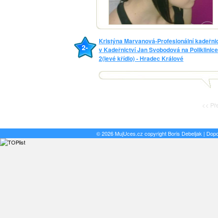
Kristýna Marvanová-Profesionální kadeřni
2-
v Kadeřnictví Jan Svobodová na Poliklinice
2(levé křídlo) - Hradec Králové
<< Př
© 2026 MujUces.cz copyright
Boris Debeljak
| Dop