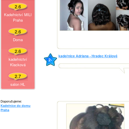
2.6
Kadeřnictví MILI
Praha
2.6
Doma
2.6
kadeřnice Adriana - Hradec Králové
kadeřnictví
2-
Klacková
2.7
salon HL
Doporučujeme:
Kadeřnice do domu
Praha