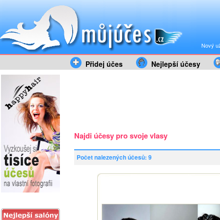
Nový už
Přidej účes
Nejlepší účesy
Najdi účesy pro svoje vlasy
Počet nalezených účesů: 9