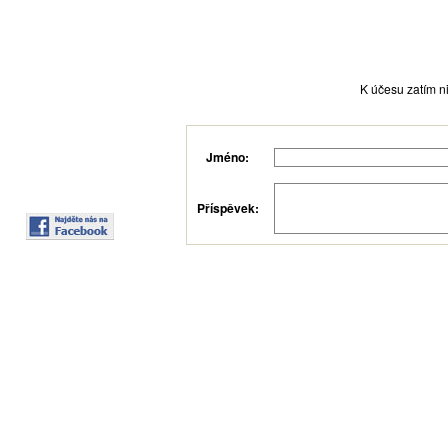
K účesu zatím ni
Jméno:
Příspěvek: