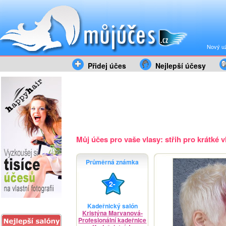
Nový už
Přidej účes
Nejlepší účesy
Můj účes pro vaše vlasy: střih pro krátké vl
Průměrná známka
2-
Kadeřnický salón
Kristýna Marvanová-
Profesionální kadeřnice