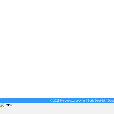
© 2026 MujUces.cz copyright
Boris Debeljak
| Dop