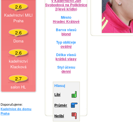
v Kadeřnictví Jan
Svobodová na Poliklinice
2.6
2(levé křídlo)
Kadeřnictví MILI
Město
Praha
Hradec Králové
Barva vlasů
2.6
blond
Doma
Typ obličeje
oválný
2.6
Délka vlasů
krátké vlasy
kadeřnictví
Klacková
Styl účesu
denní
2.7
Hlasuj
salon HL
Líbí
Doporučujeme:
Průměr
Kadeřnice do domu
Praha
Nelíbí