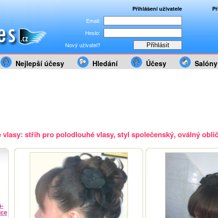
Přihlášení uživatele
Př
Email:
Heslo:
Nový uživatel?
Nejlepší účesy
Hledání
Účesy
Salóny
vlasy: střih pro polodlouhé vlasy, styl společenský, oválný oblič
á-
ice