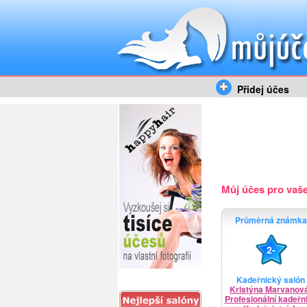
Přidej účes
Můj účes pro vaše 
Průměrná známka
2-
Kadeřnický salón
Kristýna Marvanov
Profesionální kadeřn