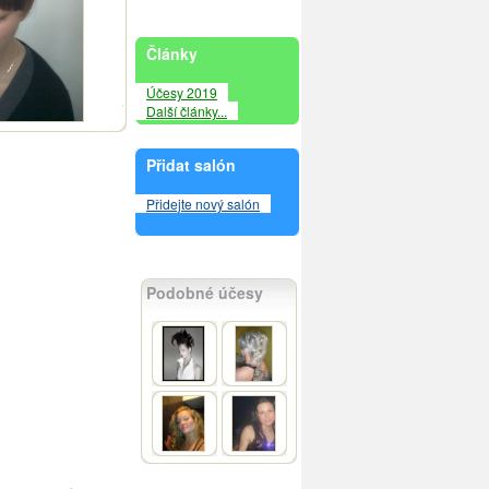
Články
Účesy 2019
Další články...
Přidat salón
Přidejte nový salón
Podobné účesy