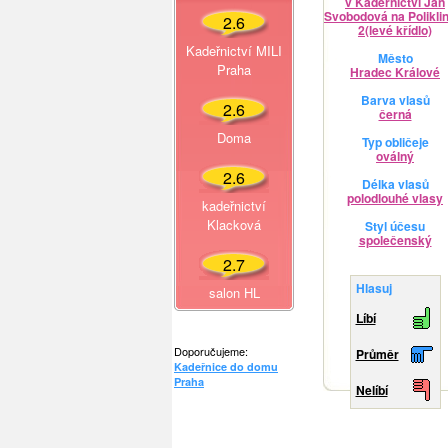
v Kadeřnictví Jan
Svobodová na Polikli
2.6
2(levé křídlo)
Kadeřnictví MILI
Město
Praha
Hradec Králové
Barva vlasů
2.6
černá
Doma
Typ obličeje
oválný
2.6
Délka vlasů
polodlouhé vlasy
kadeřnictví
Klacková
Styl účesu
společenský
2.7
Hlasuj
salon HL
Líbí
Doporučujeme:
Průměr
Kadeřnice do domu
Praha
Nelíbí