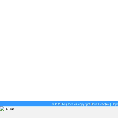
© 2026 MujUces.cz copyright
Boris Debeljak
| Dop