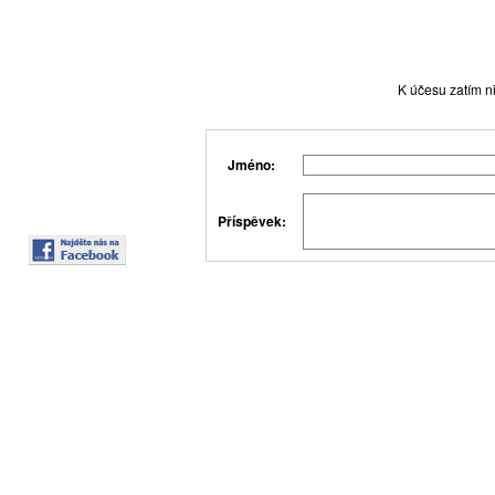
K účesu zatím ni
Jméno:
Příspěvek: