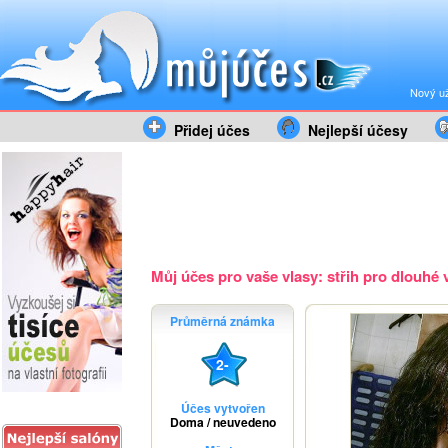
Nový už
Přidej účes
Nejlepší účesy
Můj účes pro vaše vlasy: střih pro dlouhé v
Průměrná známka
2-
Účes vytvořen
Doma / neuvedeno