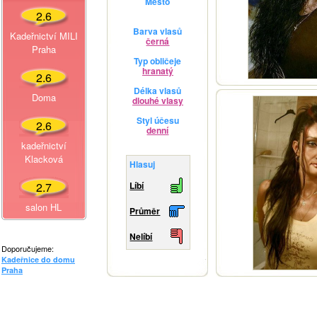
Město
2.6
Barva vlasů
Kadeřnictví MILI
černá
Praha
Typ obličeje
hranatý
2.6
Délka vlasů
Doma
dlouhé vlasy
Styl účesu
2.6
denní
kadeřnictví
Klacková
Hlasuj
2.7
Líbí
salon HL
Průměr
Nelíbí
Doporučujeme:
Kadeřnice do domu
Praha